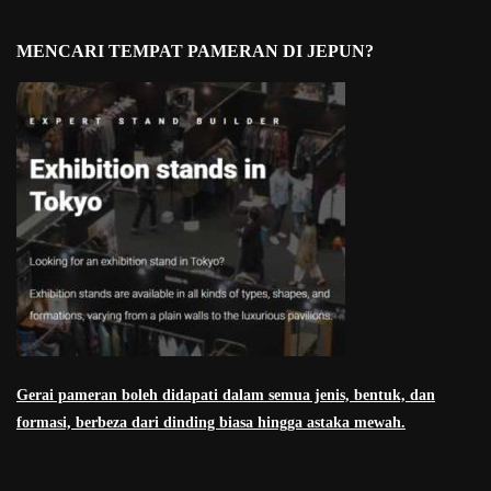
MENCARI TEMPAT PAMERAN DI JEPUN?
Gerai pameran boleh didapati dalam semua jenis, bentuk, dan
formasi, berbeza dari dinding biasa hingga astaka mewah.