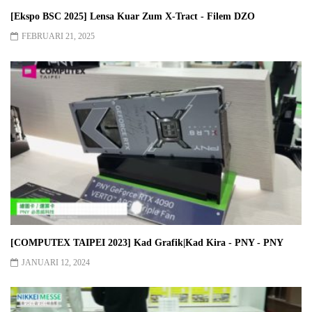
[Ekspo BSC 2025] Lensa Kuar Zum X-Tract - Filem DZO
FEBRUARI 21, 2025
[COMPUTEX TAIPEI 2023] Kad Grafik|Kad Kira - PNY - PNY
JANUARI 12, 2024