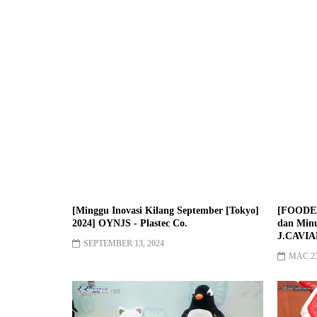
[Minggu Inovasi Kilang September [Tokyo]
[FOODEX
2024] OYNJS - Plastec Co.
dan Minu
J.CAVIAR
SEPTEMBER 13, 2024
MAC 23