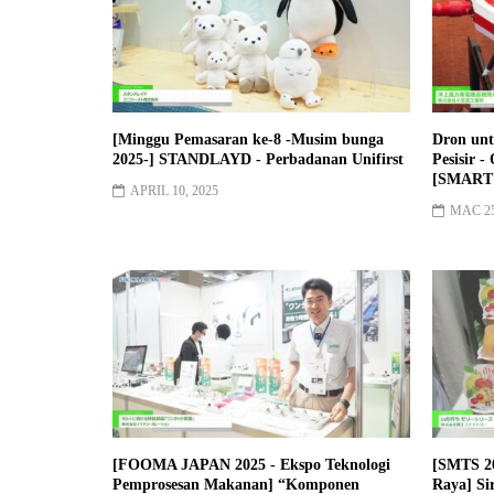
[Minggu Pemasaran ke-8 -Musim bunga
Dron unt
2025-] STANDLAYD - Perbadanan Unifirst
Pesisir 
[SMART 
APRIL 10, 2025
MAC 25
[FOOMA JAPAN 2025 - Ekspo Teknologi
[SMTS 2
Pemprosesan Makanan] “Komponen
Raya] Si
Pengikat Boleh Tanggal Satu Sentuhan”
Jam - Za
Menggantikan Bolt - IMAO
FEBRUA
CORPORATION
JUN 17, 2025