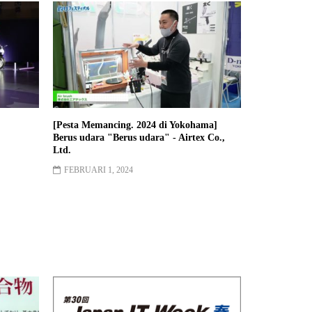
[Pesta Memancing. 2024 di Yokohama]
Berus udara "Berus udara" - Airtex Co.,
Ltd.
FEBRUARI 1, 2024
31st jepun itu musim bunga minggu
JUN 25, 2021