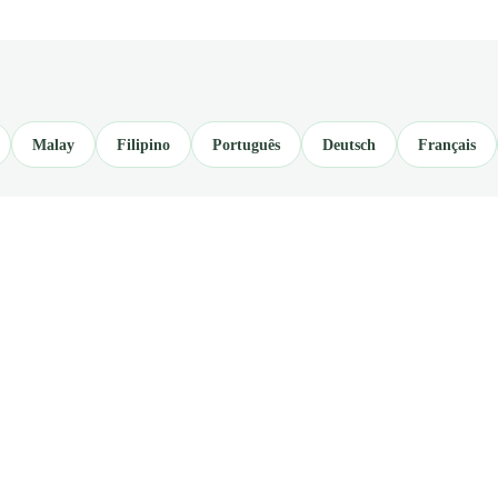
Malay
Filipino
Português
Deutsch
Français