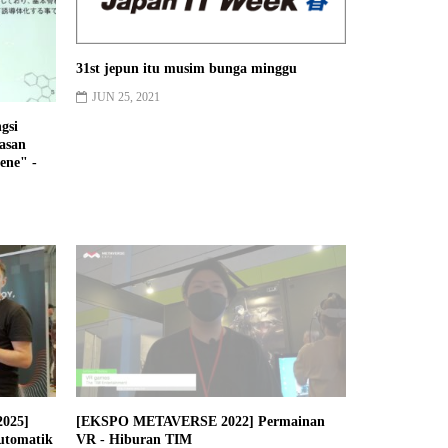
gsi
asan
hene" -
2025]
[EKSPO METAVERSE 2022] Permainan
automatik
VR - Hiburan TIM
JULAI 19, 2022