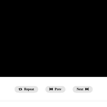
Repeat
Prev
Next