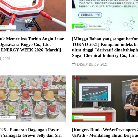
uk Memeriksa Turbin Angin Luar
[Minggu Bahan yang sangat berfun
- Ogasawara Kogyo Co., Ltd.
TOKYO 2021] Kompaun indeks bi
ENERGY WEEK 2026 [March]]
ultra tinggi "derivatif dinaftthiop
Sugai Chemical Industry Co., Ltd.
, 2026
DISEMBER 9, 2021
025 - Pameran Dagangan Pasar
[Kongres Dunia WeAreDevelopers 
ri Yamagata Grown Jelly dan Siri
UiPath - Mendalang aliran kerja 
o Factory Co.
dengan ejen autonomi
RI 21, 2025
JULAI 28, 2025