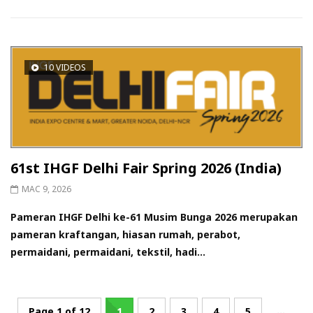
10 VIDEOS
61st IHGF Delhi Fair Spring 2026 (India)
MAC 9, 2026
Pameran IHGF Delhi ke-61 Musim Bunga 2026 merupakan
pameran kraftangan, hiasan rumah, perabot,
permaidani, permaidani, tekstil, hadi...
...
Page 1 of 12
1
2
3
4
5