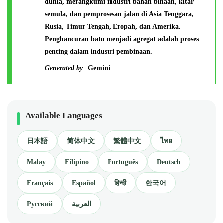
dunia, merangkumi industri bahan binaan, kitar
semula, dan pemprosesan jalan di Asia Tenggara,
Rusia, Timur Tengah, Eropah, dan Amerika.
Penghancuran batu menjadi agregat adalah proses
penting dalam industri pembinaan.
Generated by
Gemini
Available Languages
日本語
简体中文
繁體中文
ไทย
Malay
Filipino
Português
Deutsch
Français
Español
हिन्दी
한국어
Русский
العربية