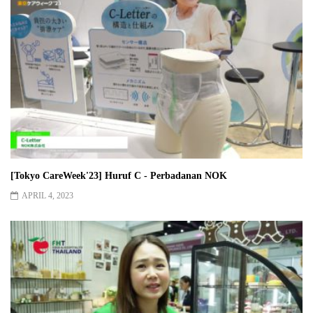
[Tokyo CareWeek'23] Huruf C - Perbadanan NOK
APRIL 4, 2023