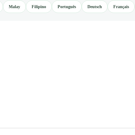
Malay
Filipino
Português
Deutsch
Français