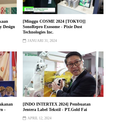
kaan
[Minggu COSME 2024 [TOKYO]]
y Design
SonoRepro Exosome - Pixie Dust
Technologies Inc.
JANUARI 31, 2024
makanan
[INDO INTERTEX 2024] Pembuatan
rn -
Jentera Label Tekstil - PT.Gold Fai
APRIL 12, 2024