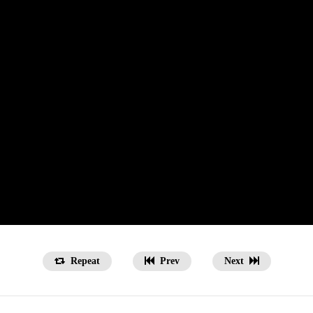
Repeat
Prev
Next