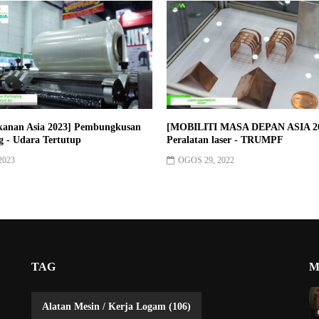
kanan Asia 2023] Pembungkusan
[MOBILITI MASA DEPAN ASIA 2
g - Udara Tertutup
Peralatan laser - TRUMPF
2023
OGOS 29, 2022
TAG
M
Alatan Mesin / Kerja Logam
(106)