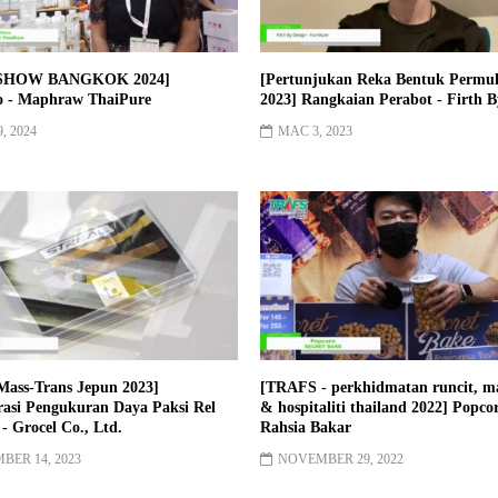
SHOW BANGKOK 2024]
[Pertunjukan Reka Bentuk Permu
o - Maphraw ThaiPure
2023] Rangkaian Perabot - Firth B
, 2024
MAC 3, 2023
 Mass-Trans Jepun 2023]
[TRAFS - perkhidmatan runcit, 
asi Pengukuran Daya Paksi Rel
& hospitaliti thailand 2022] Popco
 Grocel Co., Ltd.
Rahsia Bakar
ER 14, 2023
NOVEMBER 29, 2022