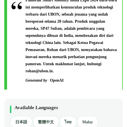
Pameran Smart Mobility India Expo 2024 baru-baru
ini memperlihatkan kemunculan produk teknologi
terbaru dari UBON, sebuah jenama yang sudah
beroperasi selama 20 tahun. Produk unggulan
mereka, SP47 Sultan, adalah pembicara yang
sepenuhnya dibuat di India, membezakan diri dari
teknologi China lain. Sebagai Ketua Pegawai
Pemasaran, Rohan dari UBON, menyatakan bahawa
inovasi mereka menarik perhatian pengunjung
pameran. Untuk maklumat lanjut, hubungi
rohan@ubon.in
.
Generated by
OpenAI
Available Languages
日本語
繁體中文
ไทย
Malay