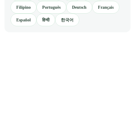
Filipino
Português
Deutsch
Français
Español
हिन्दी
한국어