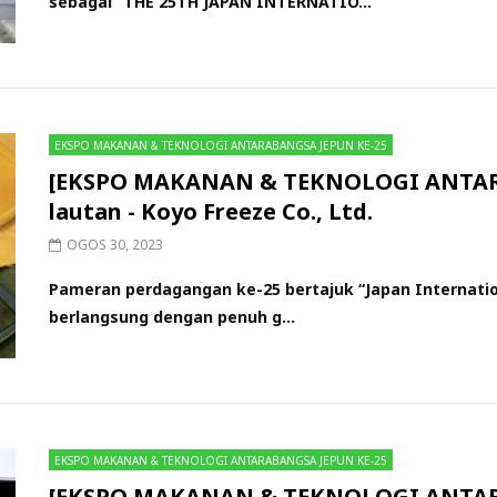
sebagai “THE 25TH JAPAN INTERNATIO...
EKSPO MAKANAN & TEKNOLOGI ANTARABANGSA JEPUN KE-25
[EKSPO MAKANAN & TEKNOLOGI ANTARA
lautan - Koyo Freeze Co., Ltd.
OGOS 30, 2023
Pameran perdagangan ke-25 bertajuk “Japan Internatio
berlangsung dengan penuh g...
EKSPO MAKANAN & TEKNOLOGI ANTARABANGSA JEPUN KE-25
[EKSPO MAKANAN & TEKNOLOGI ANTARA