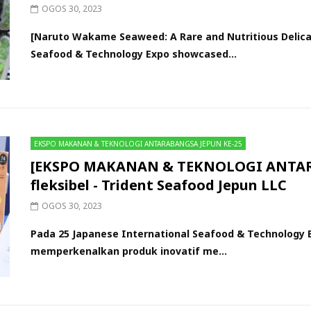
OGOS 30, 2023
[Naruto Wakame Seaweed: A Rare and Nutritious Delica
Seafood & Technology Expo showcased...
EKSPO MAKANAN & TEKNOLOGI ANTARABANGSA JEPUN KE-25
[EKSPO MAKANAN & TEKNOLOGI ANTAR
fleksibel - Trident Seafood Jepun LLC
OGOS 30, 2023
Pada 25 Japanese International Seafood & Technology E
memperkenalkan produk inovatif me...