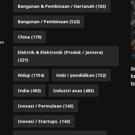
Bangunan & Pembinaan / Hartanah
(163)
Bangunan / Pembinaan
(522)
China
(170)
an
Elektrik & Elektronik (Produk / Jentera)
(221)
.
G
Hidup
(1154)
Hobi / pendidikan
(732)
b
h
India
(492)
Industri asas
(483)
Inovasi / Permulaan
(143)
Inovasi / Startups.
(143)