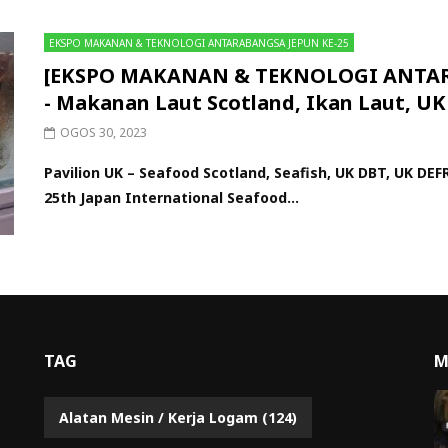
EKSPO MAKANAN & TEKNOLOGI ANTARABANGSA JEPUN KE-25
[EKSPO MAKANAN & TEKNOLOGI ANTARA
- Makanan Laut Scotland, Ikan Laut, U
OGOS 30, 2023
Pavilion UK – Seafood Scotland, Seafish, UK DBT, UK 
25th Japan International Seafood...
TAG
M
Alatan Mesin / Kerja Logam
(124)