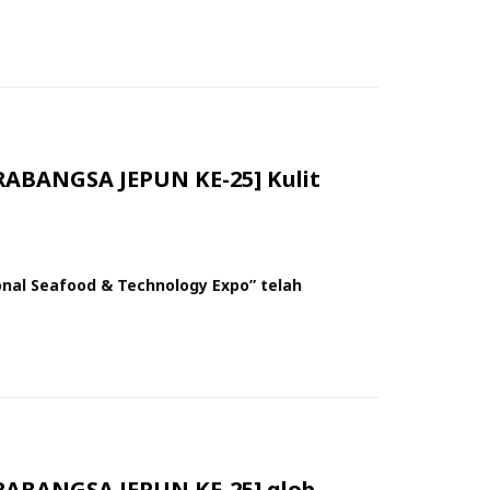
BANGSA JEPUN KE-25] Kulit
nal Seafood & Technology Expo” telah
BANGSA JEPUN KE-25] glob