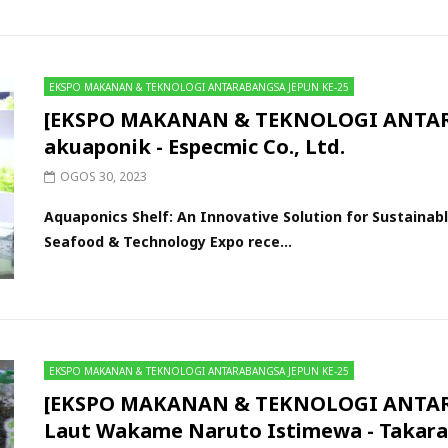
EKSPO MAKANAN & TEKNOLOGI ANTARABANGSA JEPUN KE-25
[EKSPO MAKANAN & TEKNOLOGI ANTARA
akuaponik - Especmic Co., Ltd.
OGOS 30, 2023
Aquaponics Shelf: An Innovative Solution for Sustainab
Seafood & Technology Expo rece...
EKSPO MAKANAN & TEKNOLOGI ANTARABANGSA JEPUN KE-25
[EKSPO MAKANAN & TEKNOLOGI ANTAR
Laut Wakame Naruto Istimewa - Takaray