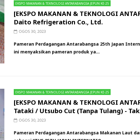
EKSPO MAKANAN & TEKNOLOGI ANTARABANGSA JEPUN KE-25
[EKSPO MAKANAN & TEKNOLOGI ANTARA
Daito Refrigeration Co., Ltd.
OGOS 30, 2023
Pameran Perdagangan Antarabangsa 25th Japan Interna
ini menyaksikan pameran produk ya...
EKSPO MAKANAN & TEKNOLOGI ANTARABANGSA JEPUN KE-25
[EKSPO MAKANAN & TEKNOLOGI ANTARA
Tataki / Utsubo Cut (Tanpa Tulang) - Tak
OGOS 30, 2023
Pameran Perdagangan Antarabangsa Makanan Laut dan T