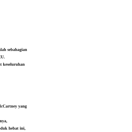
alah sebahagian
EU.
t keseluruhan
 McCartney yang
nya,
uk hebat ini,