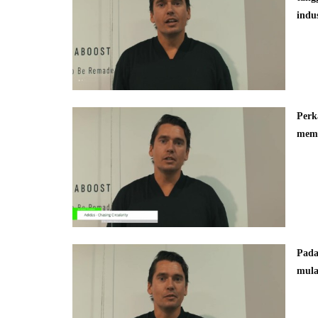
indu
Perk
memb
Pada
mula