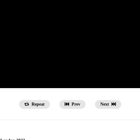
Repeat
Prev
Next