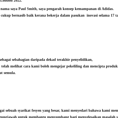
 London 2022.
 nama saya Paul Smith, saya pengarah konsep kemampanan di Adidas.
 cukup bernasib baik kerana bekerja dalam pasukan inovasi selama 17 ta
sebagai sebahagian daripada dekad terakhir penyelidikan,
 telah melihat cara kami boleh mengejar pekeliling dan mencipta produ
at semula.
gai sebuah syarikat fesyen yang besar, kami menyedari bahawa kami me
gungjawab untuk membantu menyumbang bagi menyelesaikan masalah sis