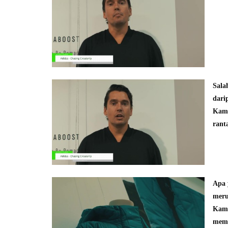
Sala
dari
Kami
rant
Apa 
meru
Kami
memb