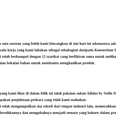
h satu sorotan yang boleh kami bincangkan di sini hari ini sebenarnya ad
pada kerja yang kami lakukan sebagai sebahagian daripada Konsortium 
 telah berkumpul dengan 12 syarikat yang berfikiran sama untuk meliha
aian bekalan bahan untuk membantu menghasilkan produk.
yang kami lihat di dalam bilik ini ialah pakaian sukan Adidas by Stella
pakan penjelmaan perkara yang telah kami usahakan.
 telah mengumpulkan sisa tekstil dari tempat industri lain, memecahkan
ersihkannya dan mengubahnya menjadi sesuatu yang baharu dalam prod