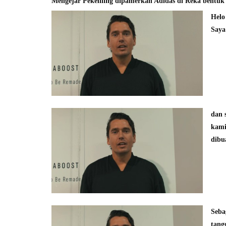
Mengejar Pekeliling dipamerkan Adidas di Reka bentuk
Helo
Saya
dan 
kami
dibu
Seba
tang