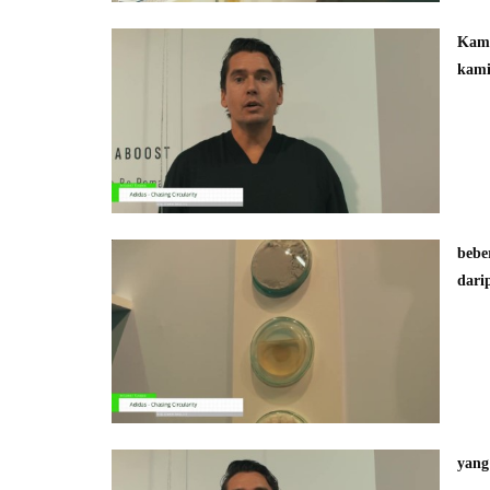
Kami
kami
bebe
dari
yang