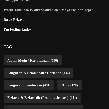
pelanggan baharu.
WorldTradeShow.tv dikendalikan oleh Vidya Inc. dari Jepun.
Dasar Privasi.
I’m Feeling Lucky
TAG
Alatan Mesin / Kerja Logam
(106)
Bangunan & Pembinaan / Hartanah
(142)
Bangunan / Pembinaan
(491)
China
(170)
Elektrik & Elektronik (Produk / Jentera)
(151)