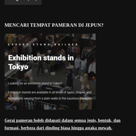
MENCARI TEMPAT PAMERAN DI JEPUN?
Gerai pameran boleh didapati dalam semua jenis, bentuk, dan
formasi, berbeza dari dinding biasa hingga astaka mewah.